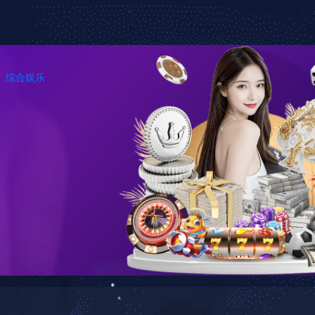
产品中心
新闻中心
CASE
行业应用