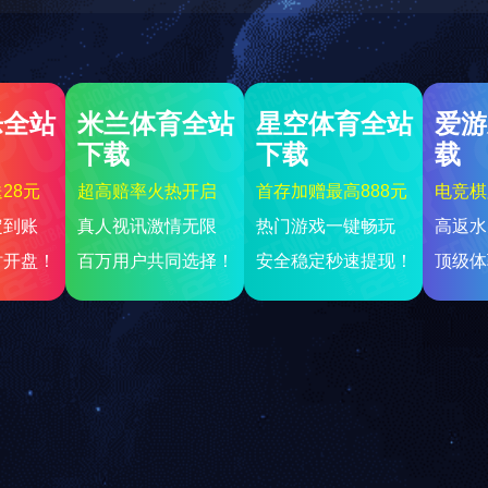
共
0
页
0
条
关于我们
产品中心
分析仪器
生命科学仪器
物性测试仪器
通用检测仪器